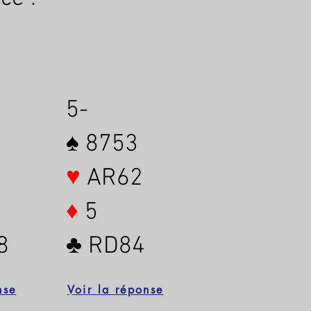
5-
♠ 8753
♥
AR62
♦
5
8
♣ RD84
nse
Voir la réponse