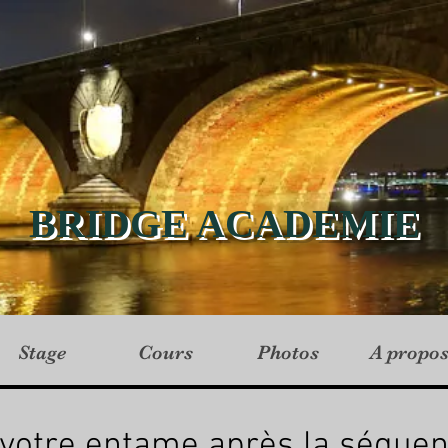
BRIDGE ACADEMIE
Stage
Cours
Photos
A propo
 votre entame après la séquen