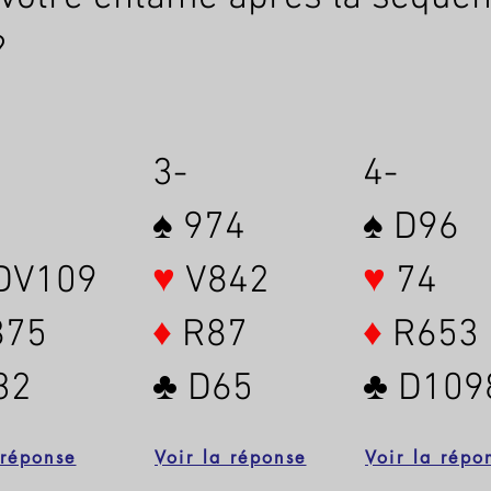
?
3-
4-
♠ 974
♠ D96
DV109
♥
V842
♥
74
75
♦
R87
♦
R653
32
♣ D65
♣ D109
 réponse
Voir la réponse
Voir la répo