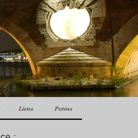
s
Liens
Potins
ce :