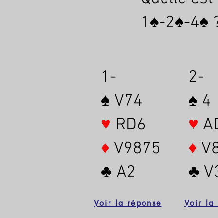
1♠-2♠-4♠ 
1-
2-
♠ V74
♠ 4
♥
RD6
♥
A
♦
V9875
♦
V8
♣ A2
♣ V
Voir la réponse
Voir la